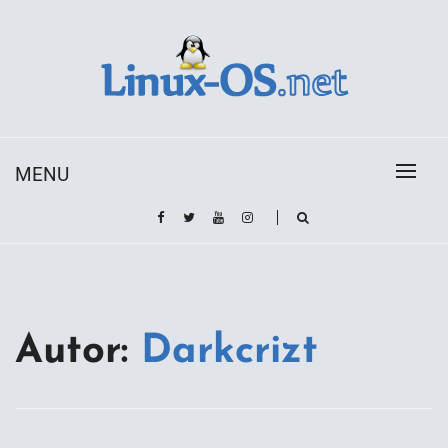
Skip
to
content
Toda la información sobre el sistema operativo
Linux-OS.net
Linux
MENU
Autor:
Darkcrizt