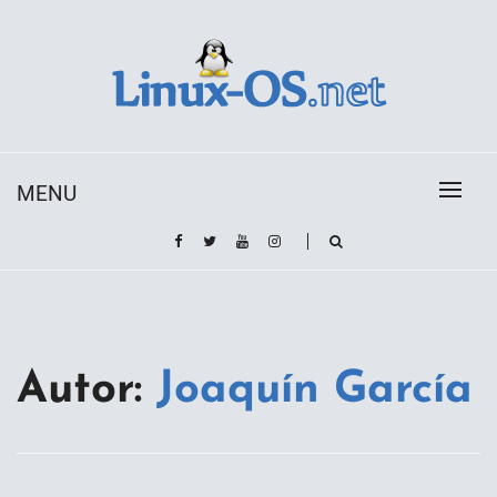
Skip
to
content
Toda la información sobre el sistema operativo
Linux-OS.net
Linux
MENU
Autor:
Joaquín García