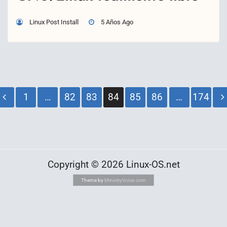
Linux Post Install
5 Años Ago
Paginación
1
…
82
83
84
85
86
…
174
de
entradas
Copyright © 2026 Linux-OS.net
Theme by
MinistryVoice.com