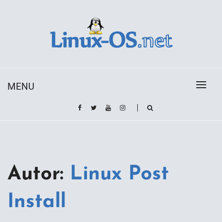
Skip
to
content
Toda la información sobre el sistema operativo
Linux-OS.net
Linux
MENU
Autor:
Linux Post
Install