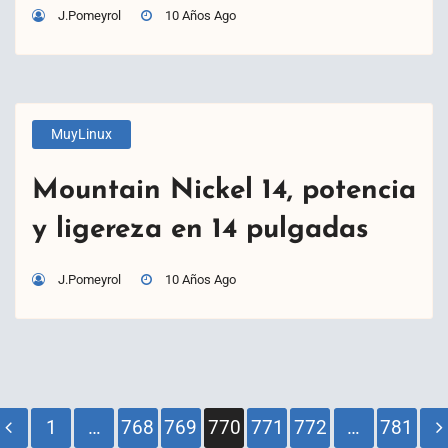
J.Pomeyrol
10 Años Ago
MuyLinux
Mountain Nickel 14, potencia
y ligereza en 14 pulgadas
J.Pomeyrol
10 Años Ago
Paginación
1
…
768
769
770
771
772
…
781