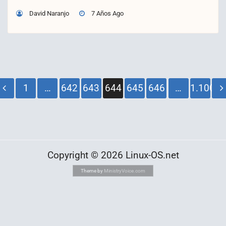
David Naranjo
7 Años Ago
Paginación
1
…
642
643
644
645
646
…
1.100
de
entradas
Copyright © 2026 Linux-OS.net
Theme by
MinistryVoice.com