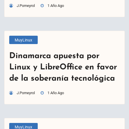
J.Pomeyrol
1 Año Ago
MuyLinux
Dinamarca apuesta por
Linux y LibreOffice en favor
de la soberanía tecnológica
J.Pomeyrol
1 Año Ago
MuyLinux