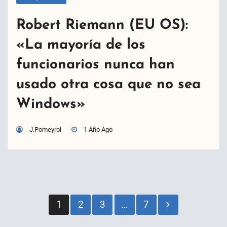
Robert Riemann (EU OS):
«La mayoría de los
funcionarios nunca han
usado otra cosa que no sea
Windows»
J.Pomeyrol
1 Año Ago
Paginación
1
2
3
…
7
de