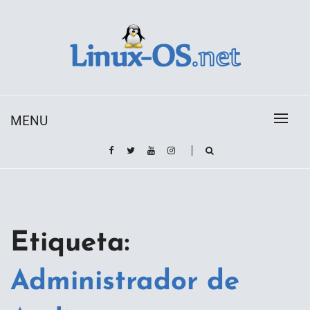
Skip
to
content
Toda la información sobre el sistema operativo
Linux-OS.net
Linux
MENU
Etiqueta:
Administrador de