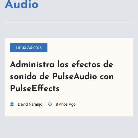
Audio
Linux Adictos
Administra los efectos de
sonido de PulseAudio con
PulseEffects
David Naranjo
8 Años Ago