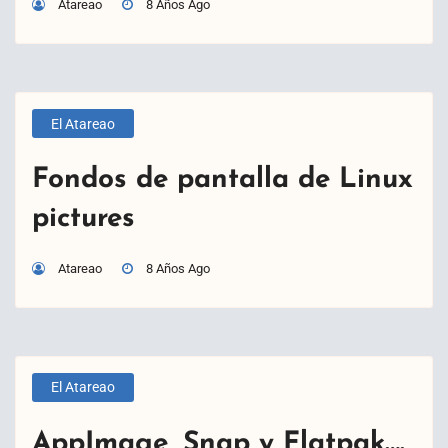
Atareao
8 Años Ago
El Atareao
Fondos de pantalla de Linux
pictures
Atareao
8 Años Ago
El Atareao
AppImage, Snap y Flatpak….