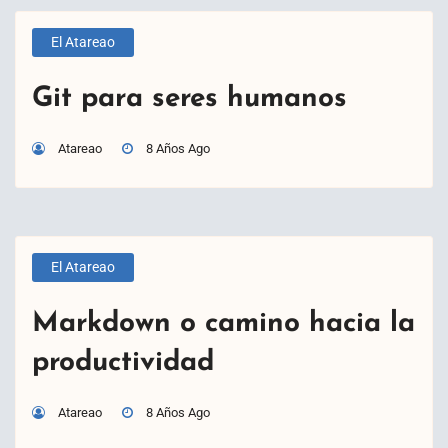
El Atareao
Git para seres humanos
Atareao
8 Años Ago
El Atareao
Markdown o camino hacia la
productividad
Atareao
8 Años Ago