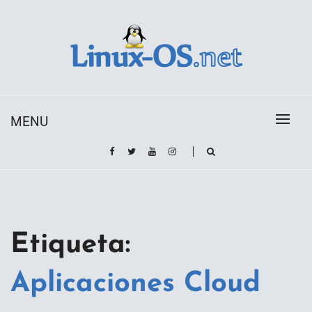
Skip
to
content
Toda la información sobre el sistema operativo
Linux-OS.net
Linux
MENU
Etiqueta:
Aplicaciones Cloud