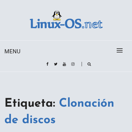
Skip
to
content
Toda la información sobre el sistema operativo
Linux-OS.net
Linux
MENU
Etiqueta:
Clonación
de discos