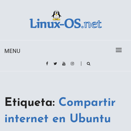
Skip
to
content
Toda la información sobre el sistema operativo
Linux-OS.net
Linux
MENU
Etiqueta:
Compartir
internet en Ubuntu