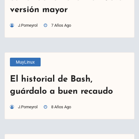
versión mayor
J.Pomeyrol
7 Años Ago
MuyLinux
El historial de Bash,
guárdalo a buen recaudo
J.Pomeyrol
8 Años Ago