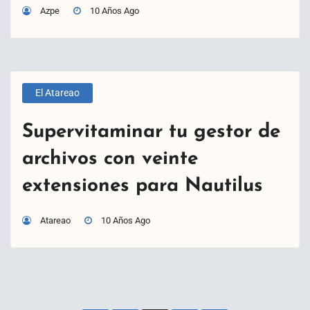
Azpe
10 Años Ago
El Atareao
Supervitaminar tu gestor de
archivos con veinte
extensiones para Nautilus
Atareao
10 Años Ago
Paginación