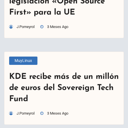
legislación «Open Source
First» para la UE
J.Pomeyrol
3 Meses Ago
MuyLinux
KDE recibe más de un millón
de euros del Sovereign Tech
Fund
J.Pomeyrol
3 Meses Ago