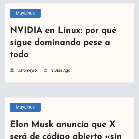
MuyLinux
NVIDIA en Linux: por qué
sigue dominando pese a
todo
J.Pomeyrol
3 Días Ago
MuyLinux
Elon Musk anuncia que X
será de código abierto «sin