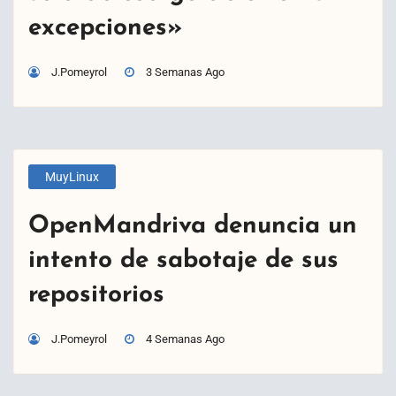
excepciones»
J.Pomeyrol
3 Semanas Ago
MuyLinux
OpenMandriva denuncia un
intento de sabotaje de sus
repositorios
J.Pomeyrol
4 Semanas Ago