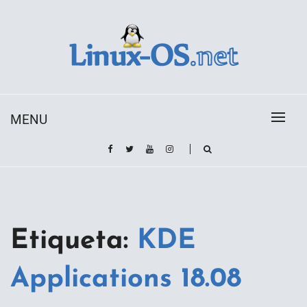
Skip
to
content
Toda la información sobre el sistema operativo
Linux-OS.net
Linux
MENU
Etiqueta:
KDE
Applications 18.08