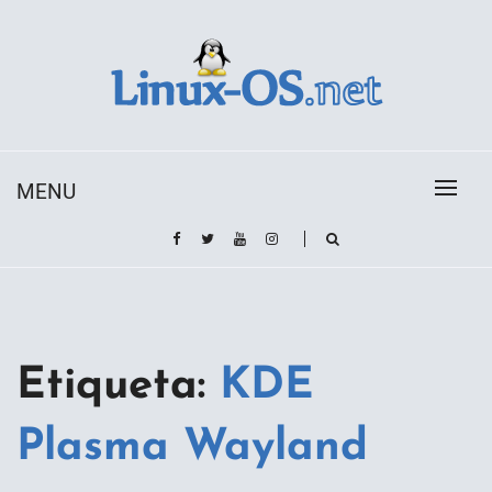
Skip
to
content
Toda la información sobre el sistema operativo
Linux-OS.net
Linux
MENU
Etiqueta:
KDE
Plasma Wayland