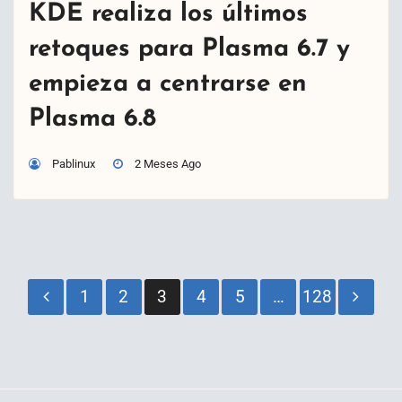
KDE realiza los últimos
retoques para Plasma 6.7 y
empieza a centrarse en
Plasma 6.8
Pablinux
2 Meses Ago
Paginación
1
2
3
4
5
…
128
de
entradas