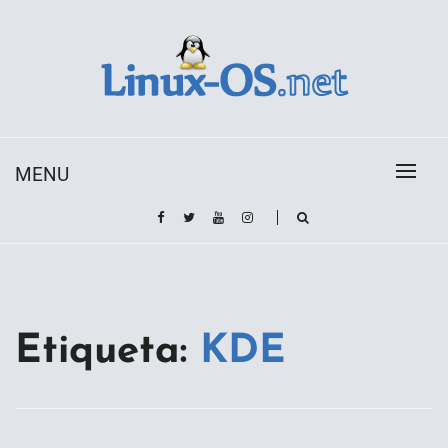
Skip
to
content
Toda la información sobre el sistema operativo
Linux-OS.net
Linux
MENU
Etiqueta:
KDE