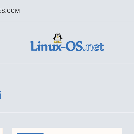
ES.COM
ativo Linux
i