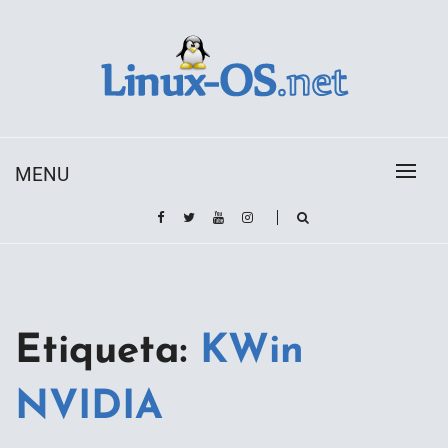
Skip
to
content
Toda la información sobre el sistema operativo
Linux-OS.net
Linux
MENU
Etiqueta:
KWin
NVIDIA