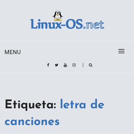
Skip
to
content
Toda la información sobre el sistema operativo
Linux-OS.net
Linux
MENU
Etiqueta:
letra de
canciones