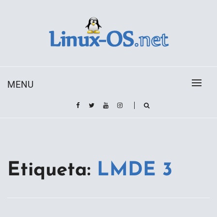
Skip
to
content
Toda la información sobre el sistema operativo
Linux-OS.net
Linux
MENU
Etiqueta:
LMDE 3