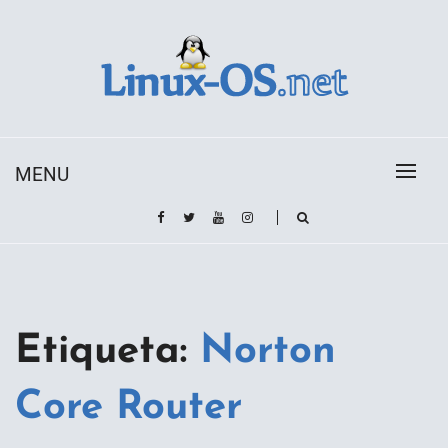
Skip
to
content
Toda la información sobre el sistema operativo
Linux-OS.net
Linux
MENU
Etiqueta:
Norton
Core Router