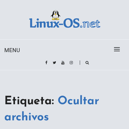
Skip
to
content
Toda la información sobre el sistema operativo
Linux-OS.net
Linux
MENU
Etiqueta:
Ocultar
archivos