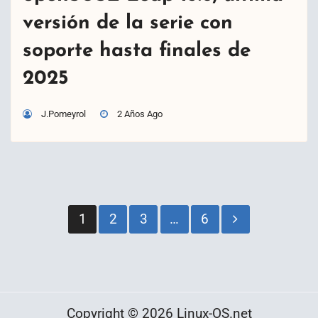
versión de la serie con
soporte hasta finales de
2025
J.Pomeyrol
2 Años Ago
Paginación
1
2
3
…
6
de
entradas
Copyright © 2026 Linux-OS.net