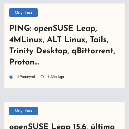
MuyLinux
PING: openSUSE Leap,
4MLinux, ALT Linux, Tails,
Trinity Desktop, qBittorrent,
Proton…
J.Pomeyrol
1 Año Ago
MuyLinux
openSUSE Leap 15.6, última