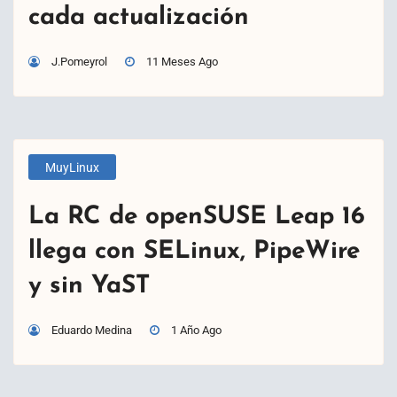
cada actualización
J.Pomeyrol
11 Meses Ago
MuyLinux
La RC de openSUSE Leap 16
llega con SELinux, PipeWire
y sin YaST
Eduardo Medina
1 Año Ago