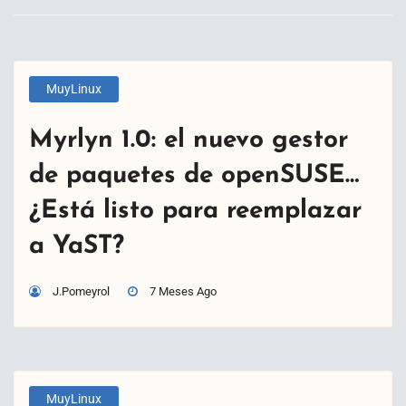
MuyLinux
Myrlyn 1.0: el nuevo gestor
de paquetes de openSUSE…
¿Está listo para reemplazar
a YaST?
J.Pomeyrol
7 Meses Ago
MuyLinux