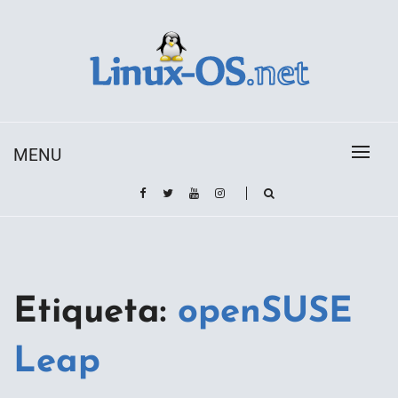
Skip
to
content
Toda la información sobre el sistema operativo
Linux-OS.net
Linux
MENU
Etiqueta:
openSUSE
Leap