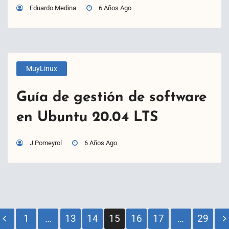
Eduardo Medina
6 Años Ago
MuyLinux
Guía de gestión de software
en Ubuntu 20.04 LTS
J.Pomeyrol
6 Años Ago
Paginación
1
…
13
14
15
16
17
…
29