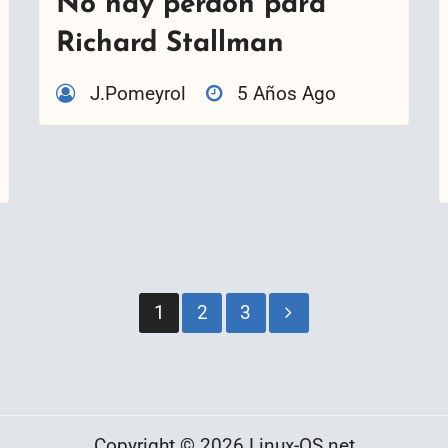
No hay perdón para
Richard Stallman
J.Pomeyrol
5 Años Ago
Paginación
1
2
3
de
entradas
Copyright © 2026 Linux-OS.net