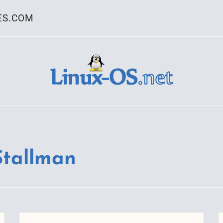
ES.COM
ativo Linux
Stallman