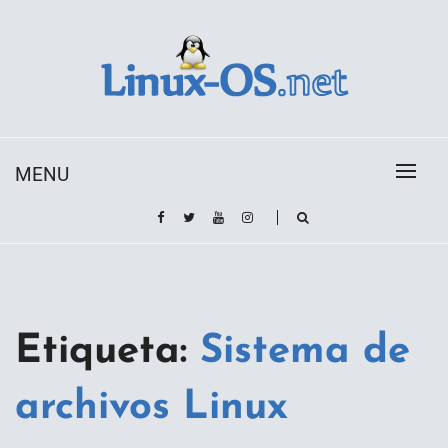
Skip
to
content
Toda la información sobre el sistema operativo
Linux-OS.net
Linux
MENU
Etiqueta:
Sistema de
archivos Linux