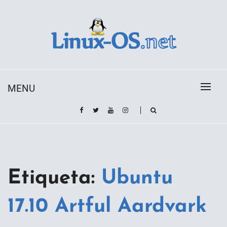
Skip
to
content
Toda la información sobre el sistema operativo
Linux-OS.net
Linux
MENU
Etiqueta:
Ubuntu
17.10 Artful Aardvark