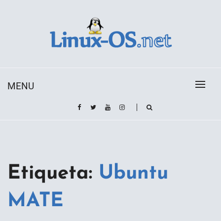
Skip
to
content
Toda la información sobre el sistema operativo
Linux-OS.net
Linux
MENU
Etiqueta:
Ubuntu
MATE