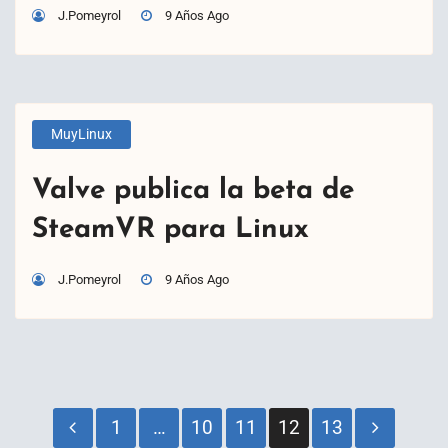
J.Pomeyrol
9 Años Ago
MuyLinux
Valve publica la beta de
SteamVR para Linux
J.Pomeyrol
9 Años Ago
Paginación
1
…
10
11
12
13