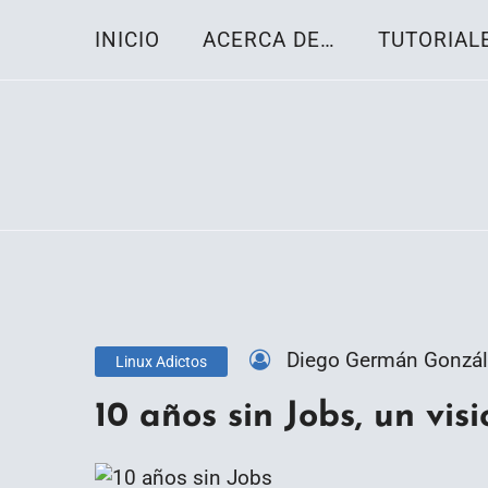
Skip
INICIO
ACERCA DE…
TUTORIAL
to
content
Toda la información sobre el sistema oper
Linux-OS.net
Diego Germán Gonzál
Linux Adictos
10 años sin Jobs, un vis