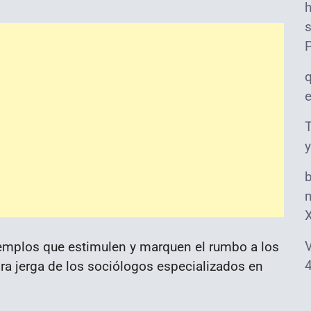
s
T
y
m
V
emplos que estimulen y marquen el rumbo a los
4
ra jerga de los sociólogos especializados en