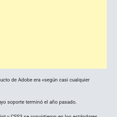
ducto de Adobe era «según casi cualquier
uyo soporte terminó el año pasado.
pt y CSS3 se convirtieron en los estándares