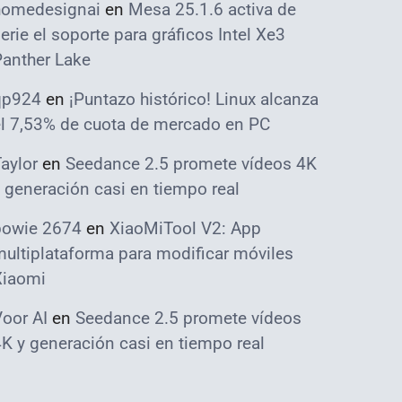
homedesignai
en
Mesa 25.1.6 activa de
erie el soporte para gráficos Intel Xe3
Panther Lake
qp924
en
¡Puntazo histórico! Linux alcanza
el 7,53% de cuota de mercado en PC
aylor
en
Seedance 2.5 promete vídeos 4K
 generación casi en tiempo real
bowie 2674
en
XiaoMiTool V2: App
ultiplataforma para modificar móviles
Xiaomi
oor AI
en
Seedance 2.5 promete vídeos
K y generación casi en tiempo real