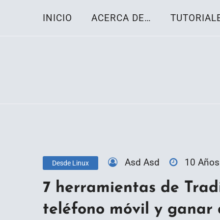
Skip
INICIO
ACERCA DE…
TUTORIAL
to
content
Toda la información sobre el sistema oper
Linux-OS.net
Asd Asd
10 Años
Desde Linux
7 herramientas de Trad
teléfono móvil y ganar 