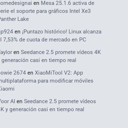
homedesignai
en
Mesa 25.1.6 activa de
erie el soporte para gráficos Intel Xe3
Panther Lake
qp924
en
¡Puntazo histórico! Linux alcanza
el 7,53% de cuota de mercado en PC
aylor
en
Seedance 2.5 promete vídeos 4K
 generación casi en tiempo real
bowie 2674
en
XiaoMiTool V2: App
ultiplataforma para modificar móviles
Xiaomi
oor AI
en
Seedance 2.5 promete vídeos
K y generación casi en tiempo real