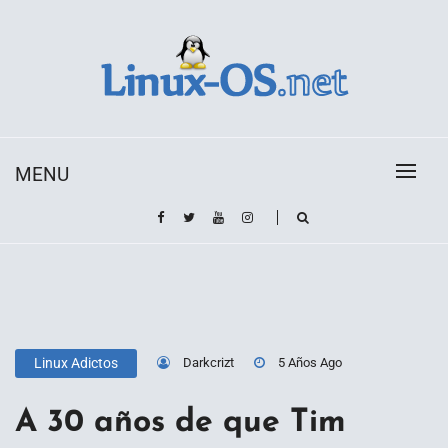
Skip
to
content
Toda la información sobre el sistema operativo
Linux-OS.net
Linux
MENU
Darkcrizt
5 Años Ago
Linux Adictos
A 30 años de que Tim