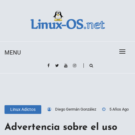
Skip
to
content
Toda la información sobre el sistema operativo
Linux-OS.net
Linux
MENU
Diego Germán González
5 Años Ago
Linux Adictos
Advertencia sobre el uso