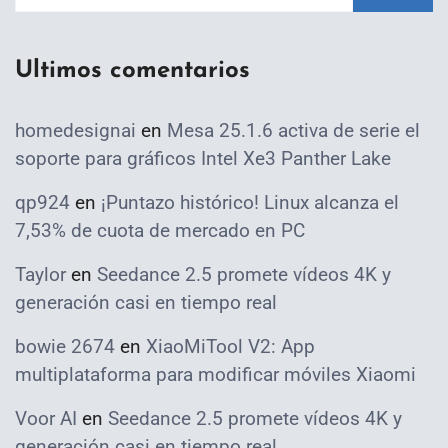
Ultimos comentarios
homedesignai
en
Mesa 25.1.6 activa de serie el
soporte para gráficos Intel Xe3 Panther Lake
qp924
en
¡Puntazo histórico! Linux alcanza el
7,53% de cuota de mercado en PC
Taylor
en
Seedance 2.5 promete vídeos 4K y
generación casi en tiempo real
bowie 2674
en
XiaoMiTool V2: App
multiplataforma para modificar móviles Xiaomi
Voor AI
en
Seedance 2.5 promete vídeos 4K y
generación casi en tiempo real