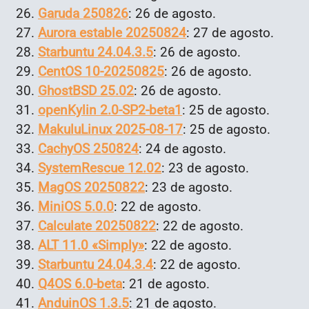
Garuda 250826
: 26 de agosto.
Aurora e
stable 20250824
: 27 de agosto.
Starbuntu 24.04.3.5
: 26 de agosto.
CentOS 10-20250825
: 26 de agosto.
GhostBSD 25.02
: 26 de agosto.
openKylin 2.0-SP2-beta1
: 25 de agosto.
MakuluLinux 2025-08-17
: 25 de agosto.
CachyOS 250824
: 24 de agosto.
SystemRescue 12.02
: 23 de agosto.
MagOS 20250822
: 23 de agosto.
MiniOS 5.0.0
: 22 de agosto.
Calculate 20250822
: 22 de agosto.
ALT 11.0 «Simply»
: 22 de agosto.
Starbuntu 24.04.3.4
: 22 de agosto.
Q4OS 6.0-beta
: 21 de agosto.
AnduinOS 1.3.5
: 21 de agosto.