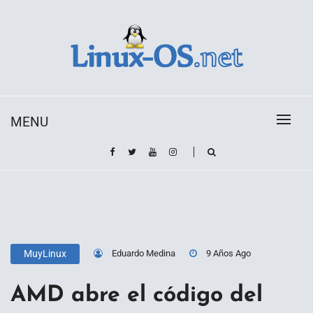
Skip
to
content
Toda la información sobre el sistema operativo
Linux-OS.net
Linux
MENU
Eduardo Medina
9 Años Ago
MuyLinux
AMD abre el código del