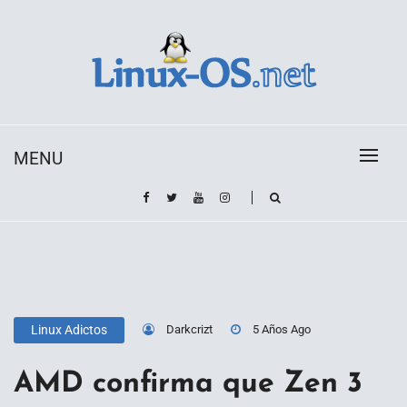
Skip
to
content
Toda la información sobre el sistema operativo
Linux-OS.net
Linux
MENU
Darkcrizt
5 Años Ago
Linux Adictos
AMD confirma que Zen 3