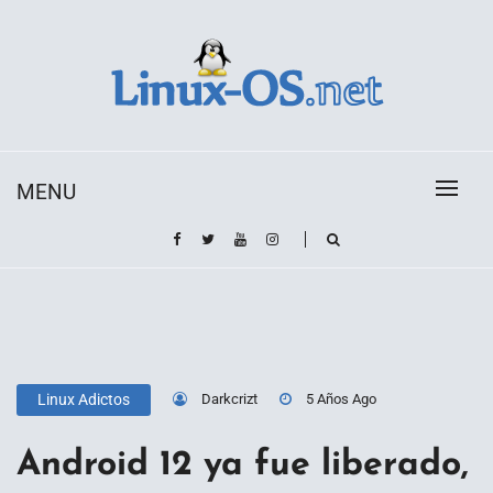
Skip
to
content
Toda la información sobre el sistema operativo
Linux-OS.net
Linux
MENU
Darkcrizt
5 Años Ago
Linux Adictos
Android 12 ya fue liberado,