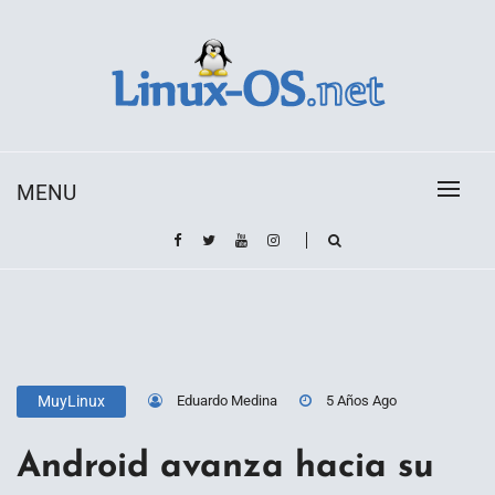
Skip
to
content
Toda la información sobre el sistema operativo
Linux-OS.net
Linux
MENU
Eduardo Medina
5 Años Ago
MuyLinux
Android avanza hacia su