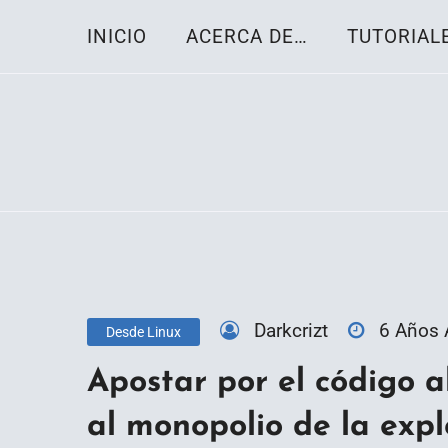
Skip
INICIO
ACERCA DE…
TUTORIAL
to
content
Toda la información sobre el sistema oper
Linux-OS.net
Darkcrizt
6 Años
Desde Linux
Apostar por el código a
al monopolio de la expl