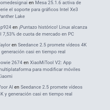
homedesignai
en
Mesa 25.1.6 activa de
erie el soporte para gráficos Intel Xe3
Panther Lake
qp924
en
¡Puntazo histórico! Linux alcanza
el 7,53% de cuota de mercado en PC
aylor
en
Seedance 2.5 promete vídeos 4K
 generación casi en tiempo real
bowie 2674
en
XiaoMiTool V2: App
ultiplataforma para modificar móviles
Xiaomi
oor AI
en
Seedance 2.5 promete vídeos
K y generación casi en tiempo real