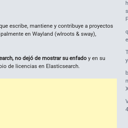
s
que escribe, mantiene y contribuye a proyectos
ncipalmente en Wayland (wlroots & sway),
T
search, no dejó de mostrar su enfado
y en su
y
io de licencias en Elasticsearch.
m
V
4