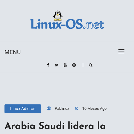
Skip
to
content
Toda la información sobre el sistema operativo
Linux-OS.net
Linux
MENU
Pablinux
10 Meses Ago
Linux Adictos
Arabia Saudí lidera la