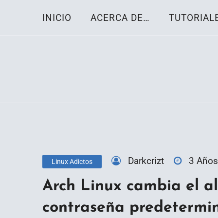
Skip
INICIO
ACERCA DE…
TUTORIAL
to
content
Toda la información sobre el sistema oper
Linux-OS.net
Darkcrizt
3 Años
Linux Adictos
Arch Linux cambia el a
contraseña predetermi