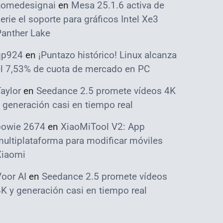
homedesignai
en
Mesa 25.1.6 activa de
erie el soporte para gráficos Intel Xe3
Panther Lake
qp924
en
¡Puntazo histórico! Linux alcanza
el 7,53% de cuota de mercado en PC
aylor
en
Seedance 2.5 promete vídeos 4K
 generación casi en tiempo real
bowie 2674
en
XiaoMiTool V2: App
ultiplataforma para modificar móviles
Xiaomi
oor AI
en
Seedance 2.5 promete vídeos
K y generación casi en tiempo real