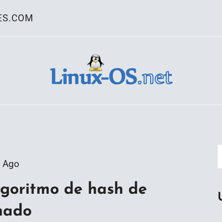
ES.COM
ativo Linux
 Ago
lgoritmo de hash de
nado