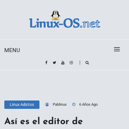
Skip
to
content
Toda la información sobre el sistema operativo
Linux-OS.net
Linux
MENU
Pablinux
6 Años Ago
Linux Adictos
Así es el editor de