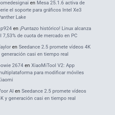
homedesignai
en
Mesa 25.1.6 activa de
erie el soporte para gráficos Intel Xe3
Panther Lake
qp924
en
¡Puntazo histórico! Linux alcanza
el 7,53% de cuota de mercado en PC
aylor
en
Seedance 2.5 promete vídeos 4K
 generación casi en tiempo real
bowie 2674
en
XiaoMiTool V2: App
ultiplataforma para modificar móviles
Xiaomi
oor AI
en
Seedance 2.5 promete vídeos
K y generación casi en tiempo real