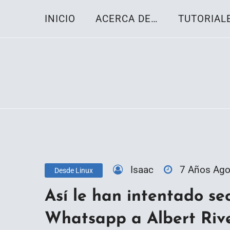
Skip
INICIO
ACERCA DE…
TUTORIAL
to
content
Toda la información sobre el sistema oper
Linux-OS.net
Isaac
7 Años Ag
Desde Linux
Así le han intentado se
Whatsapp a Albert Riv