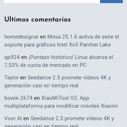
Ultimos comentarios
homedesignai
en
Mesa 25.1.6 activa de serie el
soporte para gráficos Intel Xe3 Panther Lake
qp924
en
¡Puntazo histórico! Linux alcanza el
7,53% de cuota de mercado en PC
Taylor
en
Seedance 2.5 promete vídeos 4K y
generación casi en tiempo real
bowie 2674
en
XiaoMiTool V2: App
multiplataforma para modificar móviles Xiaomi
Voor AI
en
Seedance 2.5 promete vídeos 4K y
generación casi en tiempo real