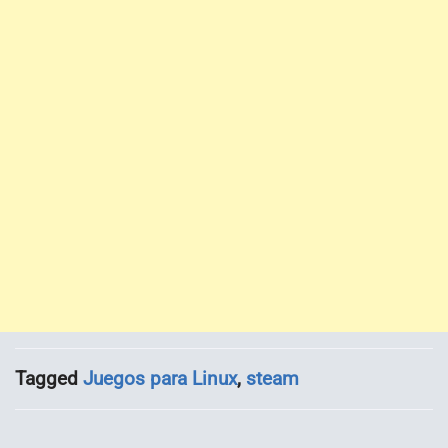
Tagged
Juegos para Linux
,
steam