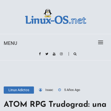
Skip
to
content
Toda la información sobre el sistema operativo
Linux-OS.net
Linux
MENU
Isaac
5 Años Ago
Linux Adictos
ATOM RPG Trudograd: una