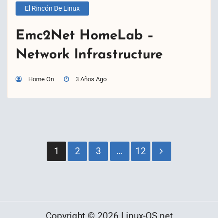
El Rincón De Linux
Emc2Net HomeLab –
Network Infrastructure
Home On
3 Años Ago
Paginación
1
2
3
…
12
de
entradas
Copyright © 2026 Linux-OS.net