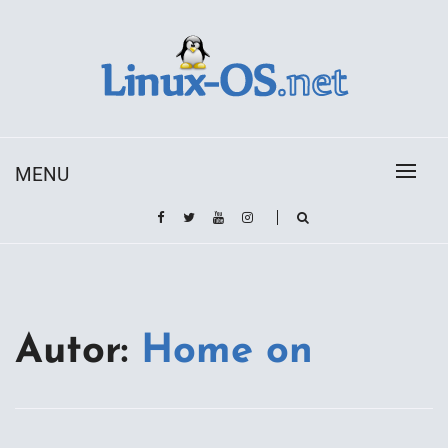
Skip
to
content
Toda la información sobre el sistema operativo
Linux-OS.net
Linux
MENU
Autor:
Home on