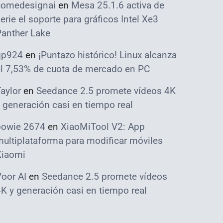
homedesignai
en
Mesa 25.1.6 activa de
erie el soporte para gráficos Intel Xe3
Panther Lake
qp924
en
¡Puntazo histórico! Linux alcanza
el 7,53% de cuota de mercado en PC
aylor
en
Seedance 2.5 promete vídeos 4K
 generación casi en tiempo real
bowie 2674
en
XiaoMiTool V2: App
ultiplataforma para modificar móviles
Xiaomi
oor AI
en
Seedance 2.5 promete vídeos
K y generación casi en tiempo real