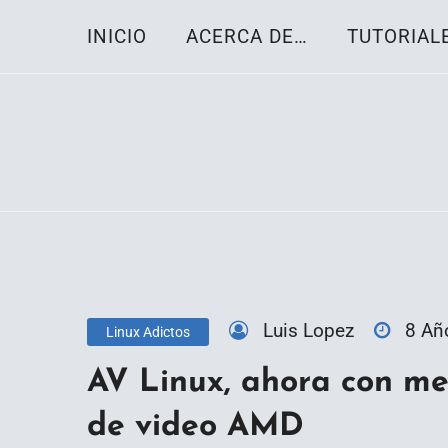
Skip
INICIO
ACERCA DE…
TUTORIAL
to
content
Toda la información sobre el sistema oper
Linux-OS.net
Luis Lopez
8 Añ
Linux Adictos
AV Linux, ahora con me
de video AMD