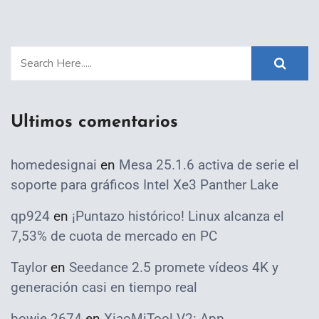
Ultimos comentarios
homedesignai
en
Mesa 25.1.6 activa de serie el
soporte para gráficos Intel Xe3 Panther Lake
qp924
en
¡Puntazo histórico! Linux alcanza el
7,53% de cuota de mercado en PC
Taylor
en
Seedance 2.5 promete vídeos 4K y
generación casi en tiempo real
bowie 2674
en
XiaoMiTool V2: App