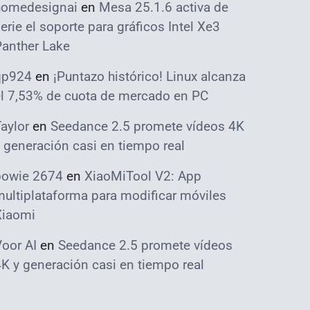
homedesignai
en
Mesa 25.1.6 activa de
erie el soporte para gráficos Intel Xe3
Panther Lake
qp924
en
¡Puntazo histórico! Linux alcanza
el 7,53% de cuota de mercado en PC
aylor
en
Seedance 2.5 promete vídeos 4K
 generación casi en tiempo real
bowie 2674
en
XiaoMiTool V2: App
ultiplataforma para modificar móviles
Xiaomi
oor AI
en
Seedance 2.5 promete vídeos
K y generación casi en tiempo real