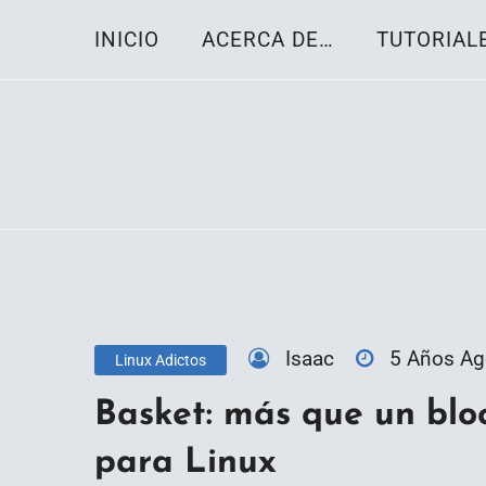
Skip
INICIO
ACERCA DE…
TUTORIAL
to
content
Toda la información sobre el sistema oper
Linux-OS.net
Isaac
5 Años A
Linux Adictos
Basket: más que un blo
para Linux