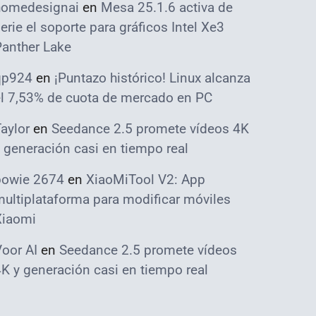
homedesignai
en
Mesa 25.1.6 activa de
erie el soporte para gráficos Intel Xe3
Panther Lake
qp924
en
¡Puntazo histórico! Linux alcanza
el 7,53% de cuota de mercado en PC
aylor
en
Seedance 2.5 promete vídeos 4K
 generación casi en tiempo real
bowie 2674
en
XiaoMiTool V2: App
ultiplataforma para modificar móviles
Xiaomi
oor AI
en
Seedance 2.5 promete vídeos
K y generación casi en tiempo real