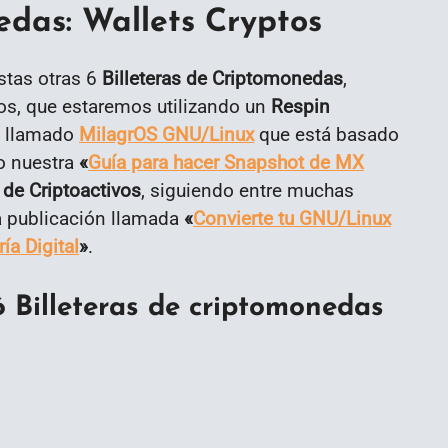
edas: Wallets Cryptos
estas otras 6
Billeteras de Criptomonedas
,
dos, que estaremos utilizando un
Respin
o llamado
MilagrOS GNU/Linux
que está basado
do nuestra
«
Guía para hacer Snapshot de MX
 de Criptoactivos
, siguiendo entre muchas
a publicación llamada
«
Convierte tu GNU/Linux
ía Digital
»
.
6 Billeteras de criptomonedas