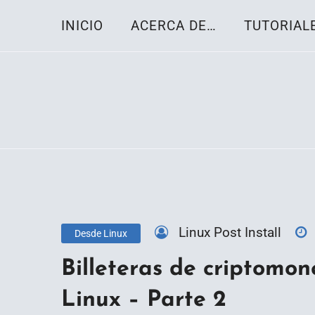
Skip
INICIO
ACERCA DE…
TUTORIAL
to
content
Toda la información sobre el sistema oper
Linux-OS.net
Linux Post Install
Desde Linux
Billeteras de criptomon
Linux – Parte 2